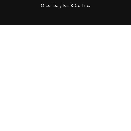
© co-ba / Ba & Co Inc.