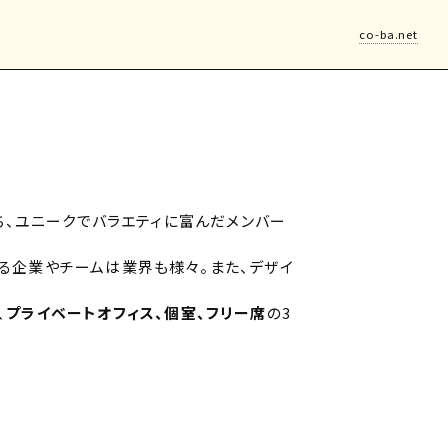
co-ba.net
が経ち、ユニークでバラエティに富んだメンバー
する企業やチームは業界も様々。また、デザイ
、
プライベートオフィス、個室、フリー席
の3