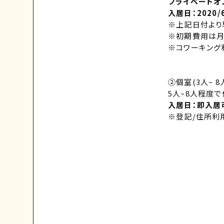
プライベートオフ
入居日：2020/
※上記日付より
※初期費用は月
※コワーキング
②個室(3人~ 8
5人~8人程度
入居日：即入居
※登記/住所利