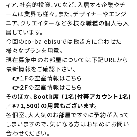
ィア、社会的投資、VCなど、入居する企業やチ
ームは業界も様々。また、デザイナーやエンジ
ニア、クリエイターなど多様な職種の個人も入
居しています。
今回のco-ba ebisuでは働き方に合わせた
様々なプランを用意。
現在募集中のお部屋については下記URLから
最新情報をご確認下さい。
👉
１Fの空室情報は
こちら
👉２
Fの空室情報は
こちら
そのほか、
Booth席 （1名(付帯アカウント1名)
／¥71,500）の用意もございます。
各個室、大人気のお部屋ですぐに予約が入って
しまいますので、気になる方はお早めに
お問い
合わせ
ください。