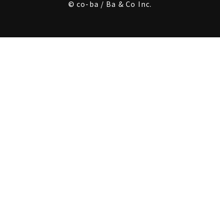
© co-ba / Ba & Co Inc.