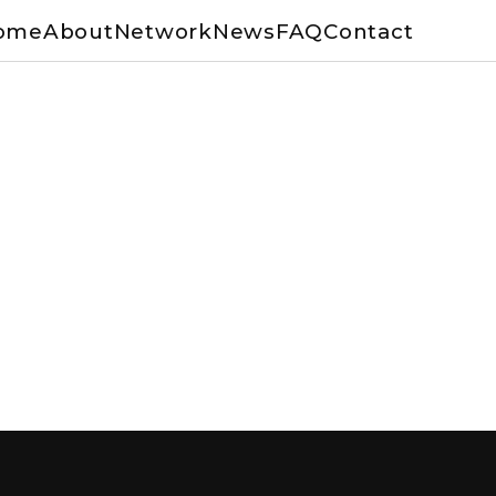
ome
About
Network
News
FAQ
Contact