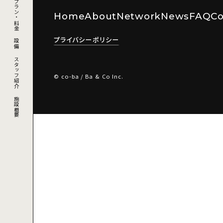
利用プラン・料金
Home
About
Network
News
FAQ
Co
プライバシーポリシー
設備
スタッフ紹介
© co-ba / Ba & Co Inc.
施設概要