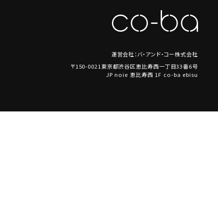
運営会社：バ・アンド・コー株式会社
〒150-0021東京都渋谷区恵比寿西一丁目33番6号
JP noie 恵比寿西 1F co-ba ebisu