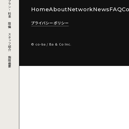
利用プラン・料金
Home
About
Network
News
FAQ
Co
プライバシーポリシー
設備
スタッフ紹介
© co-ba / Ba & Co Inc.
施設概要