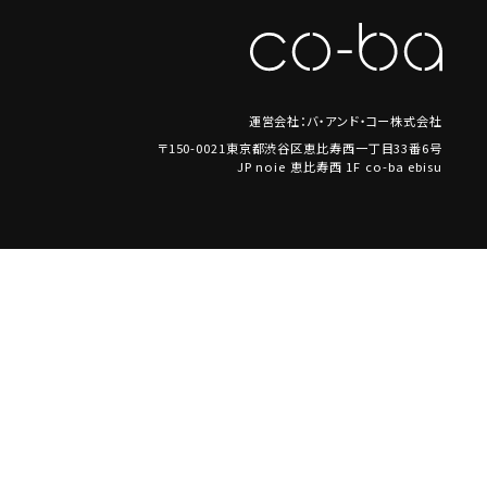
運営会社：バ・アンド・コー株式会社
〒150-0021東京都渋谷区恵比寿西一丁目33番6号
JP noie 恵比寿西 1F co-ba ebisu