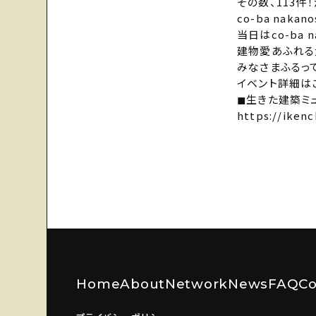
その数、113
co-ba nak
当日はco-ba
建物愛あふれる
みなさまふるっ
イベント詳細は
◼︎生きた建築ミ
https://ikenc
Home
About
Network
News
FAQ
Co