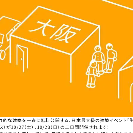
力的な建築を一斉に無料公開する、日本最大級の建築イベント「生
）が10/27（土）、10/28（日）の二日間開催されます！