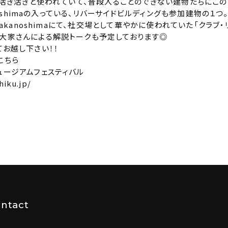
件！活き活きと使われていて、普段入ることのできない建物たちにこ
anoshimaの入っている、リバーサイドビルディングも参加建物の１つ。
 nakanoshimaにて、社交場として華やかに使われていた「クラ
大家さんによる解説トークも予定しております◎
てお越し下さい！！
こちら
ュージアムフェスティバル
hiku.jp/
ntact