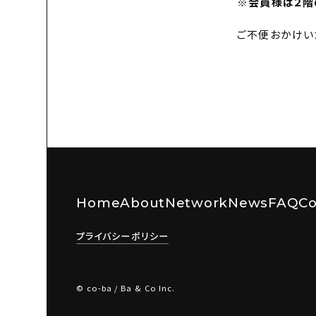
※会員様は２階
ご不便おかけい
Home
About
Network
News
FAQ
Co
プライバシーポリシー
© co-ba / Ba & Co Inc.