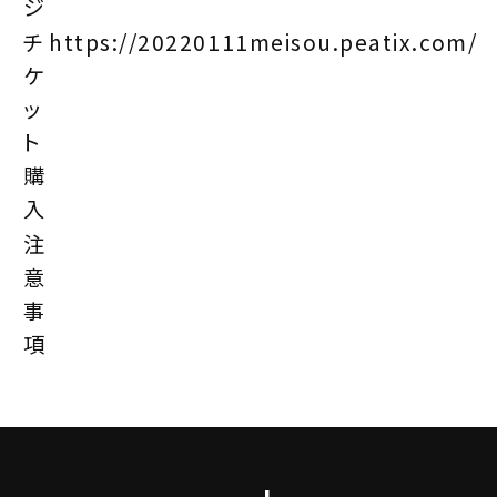
ジ
チ
https://20220111meisou.peatix.com/
ケ
ッ
ト
購
入
注
意
事
項