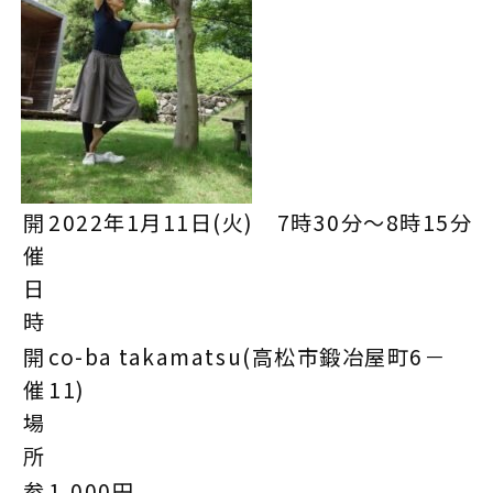
開
2022年1月11日(火) 7時30分～8時15分
催
日
時
開
co-ba takamatsu(高松市鍛冶屋町6－
催
11)
場
所
参
1,000円