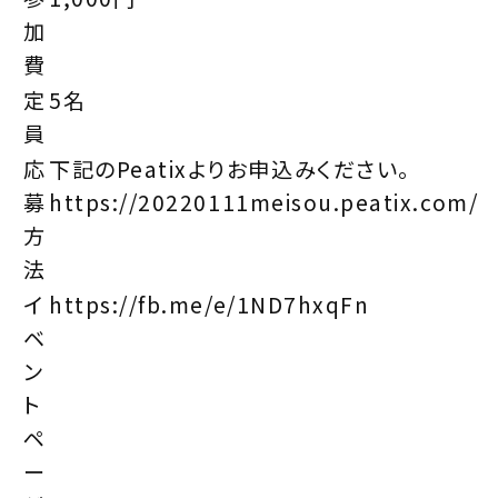
加
費
定
5名
員
応
下記のPeatixよりお申込みください。
募
https://20220111meisou.peatix.com/
方
法
イ
https://fb.me/e/1ND7hxqFn
ベ
ン
ト
ペ
ー