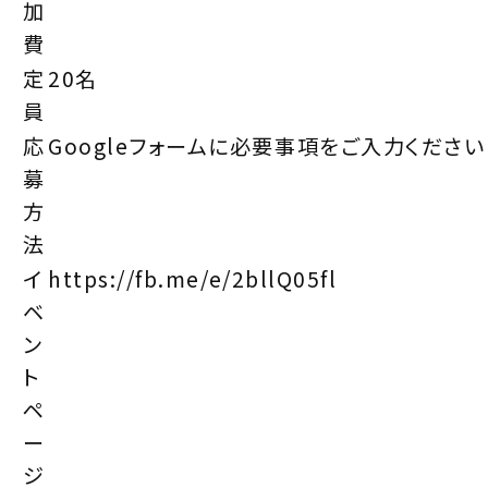
加
費
定
20名
員
応
Googleフォームに必要事項をご入力ください
募
方
法
イ
https://fb.me/e/2bllQ05fl
ベ
ン
ト
ペ
ー
ジ