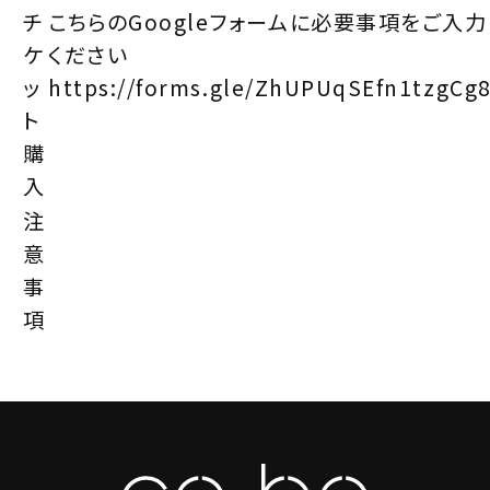
チ
こちらのGoogleフォームに必要事項をご入力
ケ
ください
ッ
https://forms.gle/ZhUPUqSEfn1tzgCg
ト
購
入
注
意
事
項