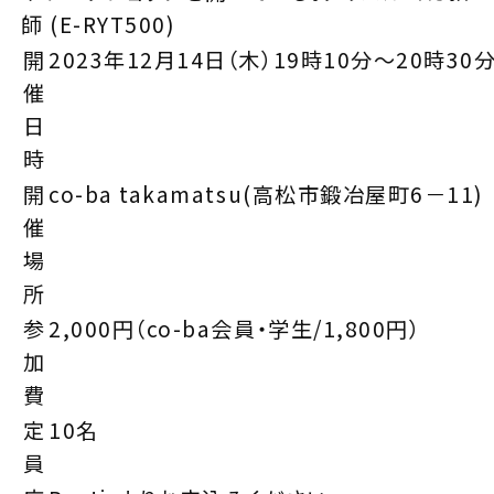
師 (E-RYT500)
開
2023年12月14日（木）19時10分～20時30
催
日
時
開
co-ba takamatsu(高松市鍛冶屋町6－11)
催
場
所
参
2,000円（co-ba会員・学生/1,800円）
加
費
定
10名
員