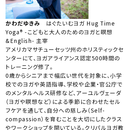
かわだゆきみ
はぐたいむヨガ Hug Time
Yoga®︎ -こどもと大人のためのヨガと瞑想
&English- 主宰
アメリカマサチューセッツ州のホリスティックセ
ンターにて、ヨガアライアンス認定500時間の
トレーニング修了。
0歳からシニアまで幅広い世代を対象に、小学
校でのヨガや英語指導、学校や企業・官公庁で
のメンタルヘルス研修など、アーユルヴェーダ
（ヨガや瞑想など）による季節に合わせたセル
フケアを通して、自分への慈しみ（Self-
compassion）を育むことを大切にしたクラス
やワークショップを開いている。クリパルヨガ教