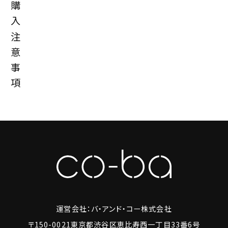
購
入
注
意
事
項
運営会社：バ・アンド・コー株式会社
〒150-0021東京都渋谷区恵比寿西一丁目33番6号