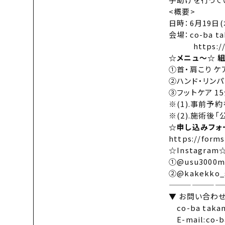
<概要>
日時：6月19日(水
会場：co-ba t
https:/
☆メニュ〜☆ 
①首・肩こり ケア
②ハンド・リンパ 
③フットケア 15分
※(1).事前予約
※(2).施術後「
☆申し込みフォ
https://for
☆Instagram
①
@usu3000m
②
@kakekko_s
———————
▼ お問い合わ
co-ba tak
E-mail:co-ba