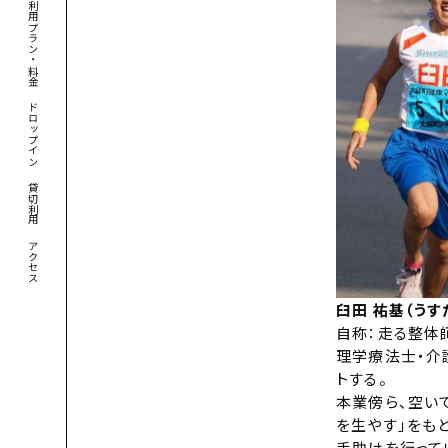
利用プラン・料金
ドロップイン
貸切利用
アクセス
臼田 祐基（うす
自称：走る整体
理学療法士・介
トする。
本業傍ら、空い
を生やす」をも
手助けを行って