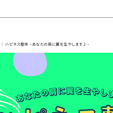
9日｜ ハピネス整体 ~あなたの肩に翼を生やします♪~