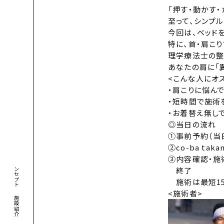
「押す・動かす・
至って、シンプ
今回は、ベッド
特に、首・肩こ
理学療法士の整
あなたの肩に「翼
<こんな人にオ
・肩こりに悩ん
・短時間で施術
・お着替え無し
◎当日の流れ
①事前予約（当
➁co-ba ta
③内容確認・施
コンセプト
終了
施術は最短15
<施術者>
施設紹介