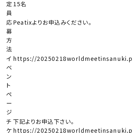
定
15名
員
応
Peatixよりお申込みください。
募
方
法
イ
https://20250218worldmeetinsanuki.p
ベ
ン
ト
ペ
ー
ジ
チ
下記よりお申込下さい。
ケ
https://20250218worldmeetinsanuki.p