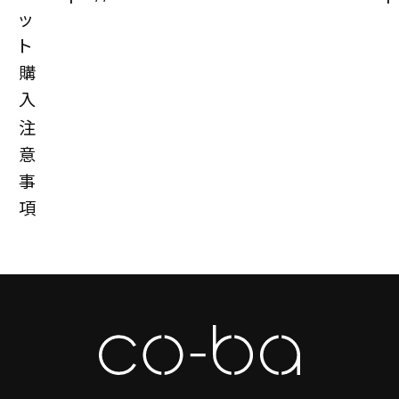
ッ
ト
購
入
注
意
事
項