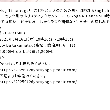
ug Time Yoga®︎ -こどもと大人のためのヨガと瞑想 &English
ーセッツ州のホリスティックセンターにて、Yoga Alliance 50
まで幅広い世代を対象にしたクラスや研修など、自分への慈しみを
る。
(E-RYT500)
2025年6月26日（木）19時10分～20時10分
co-ba takamatsu(高松市鍛冶屋町6－11)
2,000円（co-ba会員/1,800円）
5名
Peatixよりお申込みください。
https://20250626yoruyoga.peatix.com/
下記よりお申込みください。
https://20250626yoruyoga.peatix.com/