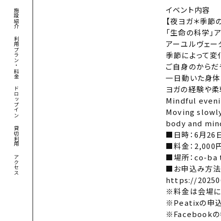
イベント内容
施設紹介
【夜ヨガ＊季節のセル
「生命の科学」
利用プラン・料金
アーユルヴェーダ理論
季節によって変
ご自身のからだ
一日動いた身体
ヨガの経験や柔
ドロップイン
Mindful eveni
Moving slowly
body and mind
貸切利用
■日時：6月26日（
■料金：2,000円
■場所：co-ba
アクセス
■お申込み方法
https://2025
※料金は会場に
※Peatixの
※Faceboo