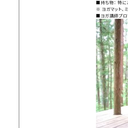
■持ち物： 特に
※ ヨガマット、
■ヨガ講師プロ