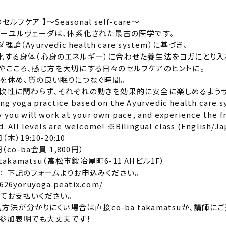
フケア 】〜Seasonal self-care〜
アーユルヴェーダは、体系化された最古の医学です。
（Ayurvedic health care system）に基づき、
化する身体（心身のエネルギー）に合わせた養生法をヨガにとり入
やこころ、感じ方を大切にする日々のセルフケアのヒントに。
を休め、質の良い眠りにつなぐ時間。
軟性に関わらず、それぞれの動きを効果的に安全に楽しめるよう
ng yoga practice based on the Ayurvedic health care s
 you will work at your own pace, and experience the f
. All levels are welcome! ※Bilingual class (English/J
木）19:10-20:10
（co-ba会員 1,800円）
 takamatsu（高松市鍛冶屋町6-11 AHビル1F）
： 下記のフォームよりお申込みください。
0626yoruyoga.peatix.com/
てお支払いください。
申込方法が分かりにくい場合は直接co-ba takamatsuか、講師に
kの参加表明でも大丈夫です！