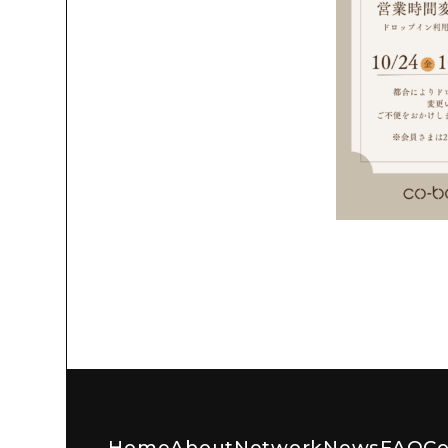
Home
About
Network
News
FAQ
Co