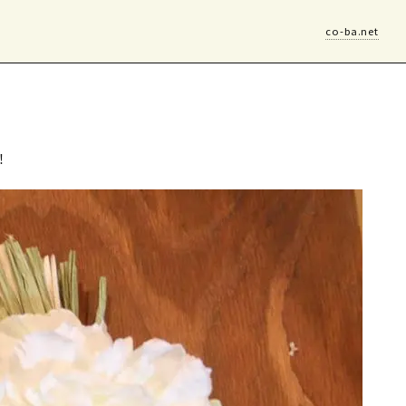
co-ba.net
！