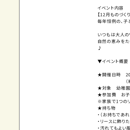
イベント内容
【12月ものづく
毎年恒例の、子
いつもは大人の
自然の恵みをた
♪
▼イベント概要
★開催日時 20
（終わり次
★対象 幼稚園
★参加費 お子
※家族で1つのリ
★持ち物
・（お持ちであ
・リースに飾り
・汚れてもよい