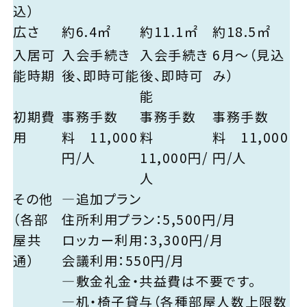
込）
広さ
約6.4㎡
約11.1㎡
約18.5㎡
入居可
入会手続き
入会手続き
6月～（見込
能時期
後、即時可能
後、即時可
み）
能
初期費
事務手数
事務手数
事務手数
用
料 11,000
料
料 11,000
円/人
11,000円/
円/人
人
その他
―追加プラン
（各部
住所利用プラン：5,500円/月
屋共
ロッカー利用：3,300円/月
通）
会議利用：550円/月
―敷金礼金・共益費は不要です。
―机・椅子貸与（各種部屋人数上限数