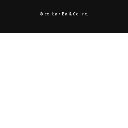
© co-ba / Ba & Co Inc.