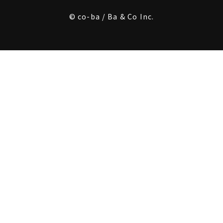
© co-ba / Ba & Co Inc.