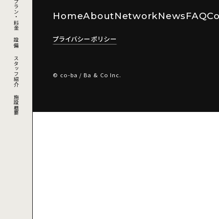
利用プラン・料金
Home
About
Network
News
FAQ
Co
プライバシーポリシー
設備
スタッフ紹介
© co-ba / Ba & Co Inc.
施設概要