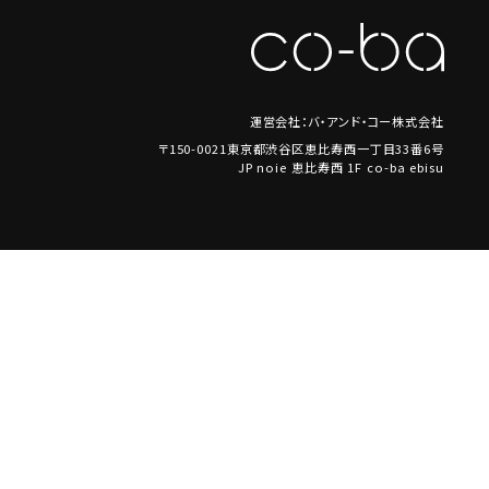
運営会社：バ・アンド・コー株式会社
〒150-0021東京都渋谷区恵比寿西一丁目33番6号
JP noie 恵比寿西 1F co-ba ebisu