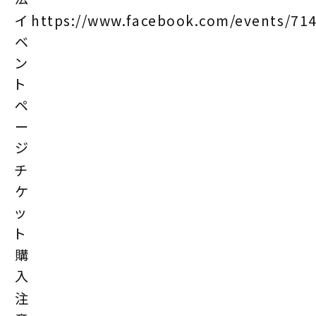
イ
https://www.facebook.com/events/71
ベ
ン
ト
ペ
ー
ジ
チ
ケ
ッ
ト
購
入
注