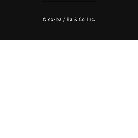
© co-ba / Ba & Co Inc.