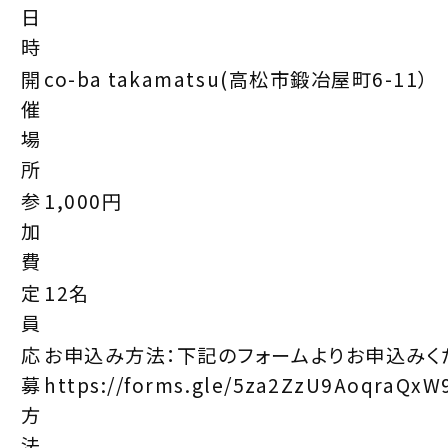
日
時
開
co-ba takamatsu(高松市鍛冶屋町6-11）
催
場
所
参
1,000円
加
費
定
12名
員
応
お申込み方法：下記のフォームよりお申込みく
募
https://forms.gle/5za2ZzU9AoqraQxW
方
法