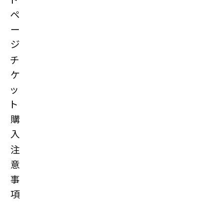
ペ
ー
ジ
チ
ケ
ッ
ト
購
入
注
意
事
項