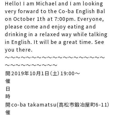
Hello! I am Michael and I am looking
very forward to the Co-ba English Bal
on October 1th at 7:00pm. Everyone,
please come and enjoy eating and
drinking in a relaxed way while talking
in English. It will be a great time. See
you there.
～～～～～～～～～～～～～～～～～～～
～～～～～～～～～～
開
2019年10月1日（土）19:00～
催
日
時
開
co-ba takamatsu(高松市鍛冶屋町6-11）
催