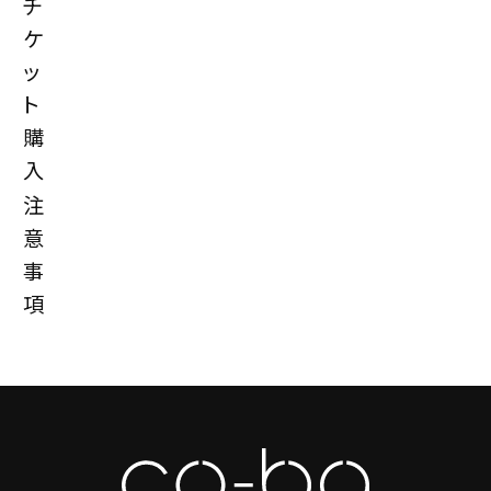
チ
ケ
ッ
ト
購
入
注
意
事
項