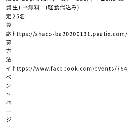
費
生) →無料 (軽食代込み)
定
25名
員
応
https://shaco-ba20200131.peatix.com
募
方
法
イ
https://www.facebook.com/events/76
ベ
ン
ト
ペ
ー
ジ