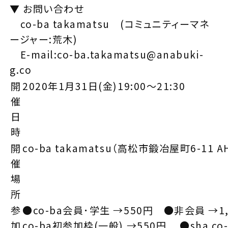
▼ お問い合わせ
co-ba takamatsu (コミュニティーマネ
ージャー:荒木)
E-mail:co-ba.takamatsu@anabuki-
g.co
開
2020年1月31日(金)19:00～21:30
催
日
時
開
co-ba takamatsu（高松市鍛冶屋町6-11 A
催
場
所
参
●co-ba会員･学生 →550円 ●非会員 →1
加
co-ba初参加枠(一般) →550円 ●sha c