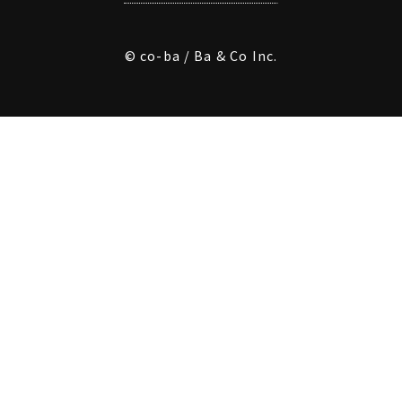
© co-ba / Ba & Co Inc.