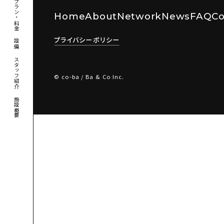
利用プラン・料金
Home
About
Network
News
FAQ
Co
プライバシーポリシー
設備
スタッフ紹介
© co-ba / Ba & Co Inc.
施設概要