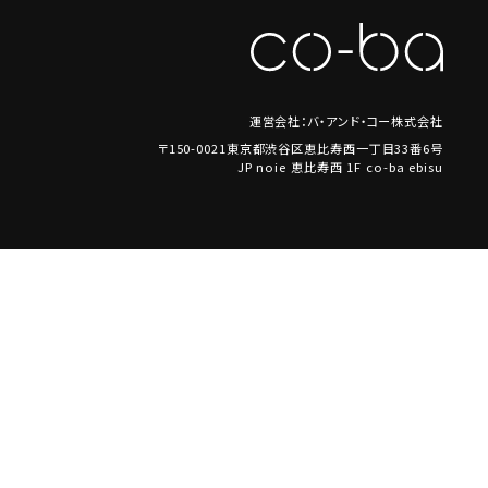
運営会社：バ・アンド・コー株式会社
〒150-0021東京都渋谷区恵比寿西一丁目33番6号
JP noie 恵比寿西 1F co-ba ebisu