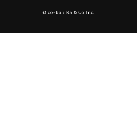
© co-ba / Ba & Co Inc.